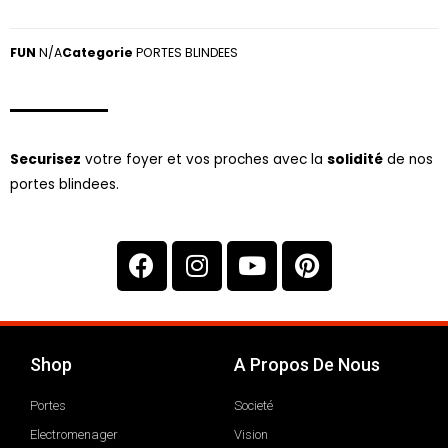
FUN
N/A
Categorie
PORTES BLINDEES
Securisez
votre foyer et vos proches avec la
solidité
de nos
portes blindees.
Shop
A Propos De Nous
Portes
Societé
Electromenager
Vision