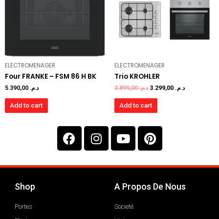
ELECTROMENAGER
ELECTROMENAGER
Four FRANKE – FSM 86 H BK
Trio KROHLER
5.390,00
د.م.
3.899,00
د.م.
3.299,00
د.م.
Add to cart
Add to cart
Shop
A Propos De Nous
Portes
Societé