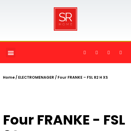
MY ACCOUNT
A PROPOS DE NOUS
CONTACTEZ-NOUS
Home
/
ELECTROMENAGER
/ Four FRANKE – FSL 82 H XS
Four FRANKE - FSL