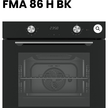
FMA 86 H BK