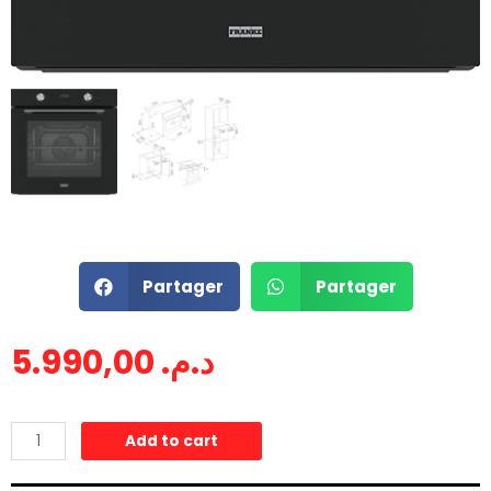
Partager
Partager
5.990,00
د.م.
Add to cart